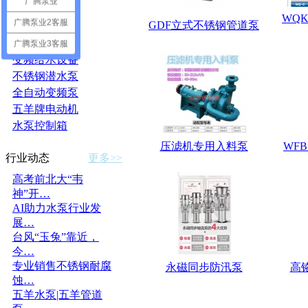
广腾泵业
耐酸碱水泵
WQ
广腾泵业2客服
GDF立式不锈钢管道泵
家用增压泵
磁力泵
广腾泵业3客服
变频给水设备
不锈钢潜水泵
全自动变频泵
五羊牌电动机
水泵控制箱
压滤机专用入料泵
WF
行业动态
更多>>
高考前北大“韦
神”开…
AI助力水泵行业发
展…
台风“玉兔”靠近，
今…
专业销售不锈钢耐腐
永磁同步防汛泵
高
蚀…
五羊水泵|五羊管道