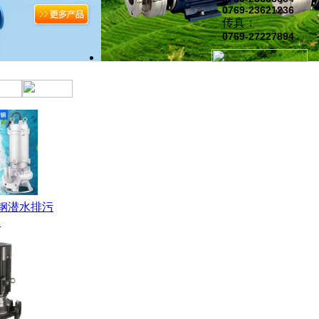
0769-23621236
传真：
0769-27227894
锈钢潜水排污
泵