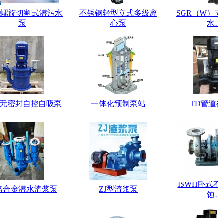
K螺旋切割式潜污水
不锈钢轻型立式多级离
SGR（W
泵
心泵
水
B无密封自控自吸泵
一体化预制泵站
TD管
ISWH卧式
铬合金潜水渣浆泵
ZJ型渣浆泵
蚀