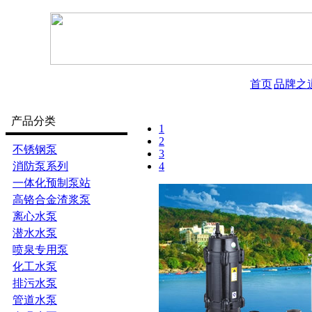
首页
品牌之
产品分类
1
2
不锈钢泵
3
消防泵系列
4
一体化预制泵站
高铬合金渣浆泵
离心水泵
潜水水泵
喷泉专用泵
化工水泵
排污水泵
管道水泵