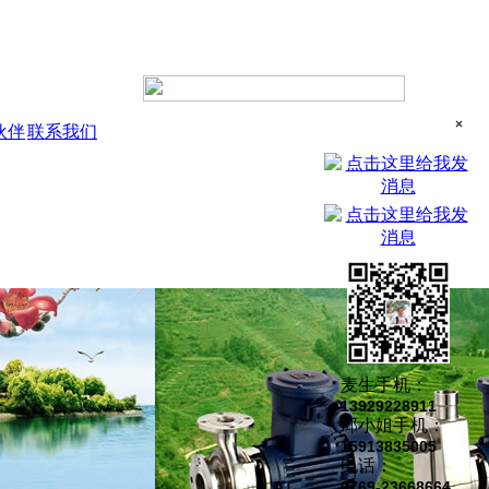
×
伙伴
联系我们
麦生手机：
13929228911
邱小姐手机：
15913835005
电话：
0769-23668664