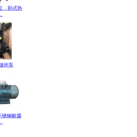
）立，卧式热
…
道循环泵
不锈钢耐腐
…