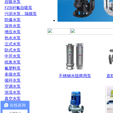
自吸水泵
FZB衬氟自吸泵
污泥水泵，隔膜泵
防爆水泵
深井水泵
增压水泵
热水水泵
立式水泵
卧式水泵
中开水泵
纸浆水泵
氟塑料泵
多级水泵
不锈钢水陆两用泵
直
循环水泵
空调水泵
混流水泵
真空水泵
单螺杆泵
在线咨询
大流量水泵